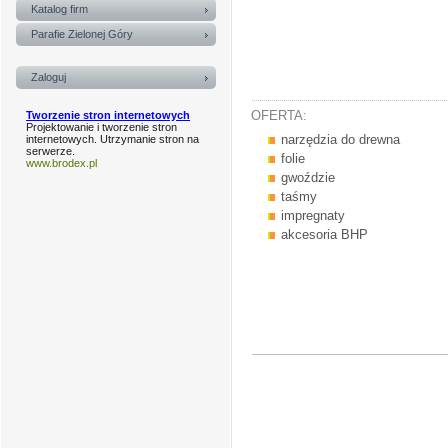
Katalog firm
Parafie Zielonej Góry
Zaloguj
OFERTA:
Tworzenie stron internetowych
Projektowanie i tworzenie stron
narzędzia do drewna
internetowych. Utrzymanie stron na
serwerze.
folie
www.brodex.pl
gwoździe
taśmy
impregnaty
akcesoria BHP