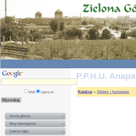
P.P.H.U. Anap
Katalog
»
Sklepy i hurtownie
Web
zgora.eu
Strona główna
Blog zielonogórski
Galeria zdjęć