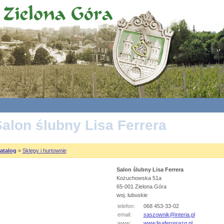
alon ślubny Lisa Ferrera
atalog
»
Sklepy i hurtownie
Salon ślubny Lisa Ferrera
Kożuchowska 51a
65-001 Zielona Góra
woj. lubuskie
telefon:
068 453-33-02
email:
saszownik@interia.pl
www:
www.lisaferrerazg.pl