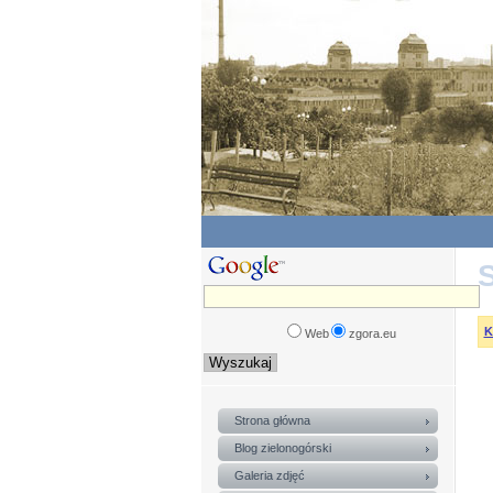
S
K
Web
zgora.eu
Strona główna
Blog zielonogórski
Galeria zdjęć