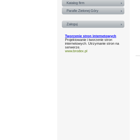
Katalog firm
Parafie Zielonej Góry
Zaloguj
Tworzenie stron internetowych
Projektowanie i tworzenie stron
internetowych. Utrzymanie stron na
serwerze.
www.brodex.pl