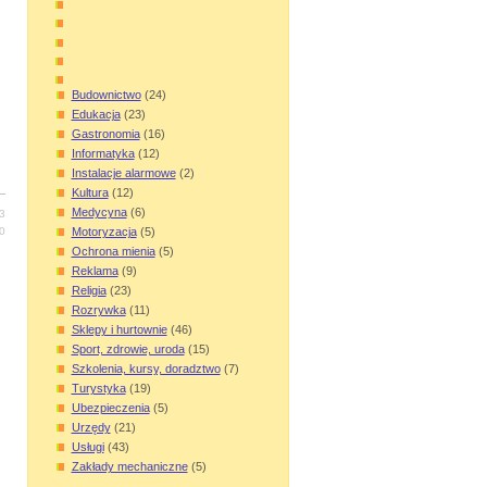
Budownictwo
(24)
Edukacja
(23)
Gastronomia
(16)
Informatyka
(12)
Instalacje alarmowe
(2)
Kultura
(12)
Medycyna
(6)
3
0
Motoryzacja
(5)
Ochrona mienia
(5)
Reklama
(9)
Religia
(23)
Rozrywka
(11)
Sklepy i hurtownie
(46)
Sport, zdrowie, uroda
(15)
Szkolenia, kursy, doradztwo
(7)
Turystyka
(19)
Ubezpieczenia
(5)
Urzędy
(21)
Usługi
(43)
Zakłady mechaniczne
(5)