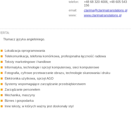
telefon:
+48 68 320 4006, +48 605 543
156
email:
clarima@clarimatranslations.pl
www:
www.clarimatranslations.pl
ERTA:
Tłumacz języka angielskiego.
Lokalizacja oprogramowania
Telekomunikacja, telefonia komórkowa, profesjonalna łączność radiowa
Teksty marketingowe i handlowe
Informatyka, technologie i sprzęt komputerowy, sieci komputerowe
Fotografia, cyfrowe przetwarzanie obrazu, technologie skanowania i druku
Elektronika użytkowa, sprzęt AGD
Systemy wspomagające zarządzanie przedsiębiorstwem
Zarządzanie personelem
Mechanika, maszyny
Biznes i gospodarka
Inne teksty, w których ważny jest doskonały styl