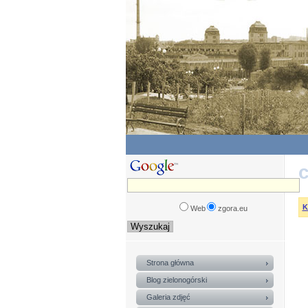
c
K
Web
zgora.eu
Strona główna
Blog zielonogórski
Galeria zdjęć