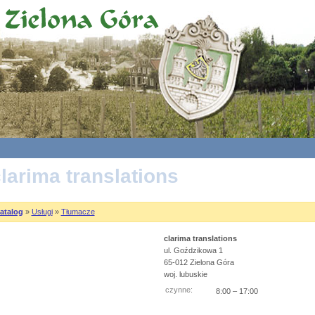
larima translations
atalog
»
Usługi
»
Tłumacze
clarima translations
ul. Goździkowa 1
65-012 Zielona Góra
woj. lubuskie
czynne:
8:00 – 17:00