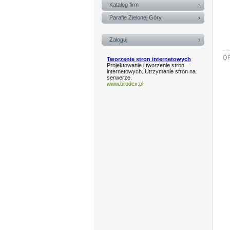
Katalog firm
Parafie Zielonej Góry
Zaloguj
OF
Tworzenie stron internetowych
Projektowanie i tworzenie stron
internetowych. Utrzymanie stron na
serwerze.
www.brodex.pl