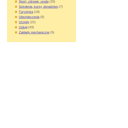
Sport, zdrowie, uroda
(15)
Szkolenia, kursy, doradztwo
(7)
Turystyka
(19)
Ubezpieczenia
(5)
Urzędy
(21)
Usługi
(43)
Zakłady mechaniczne
(5)