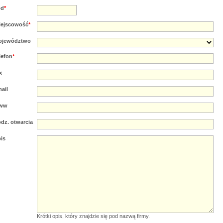
od
*
iejscowość
*
ojewództwo
lefon
*
x
ail
ww
dz. otwarcia
is
Krótki opis, który znajdzie się pod nazwą firmy.