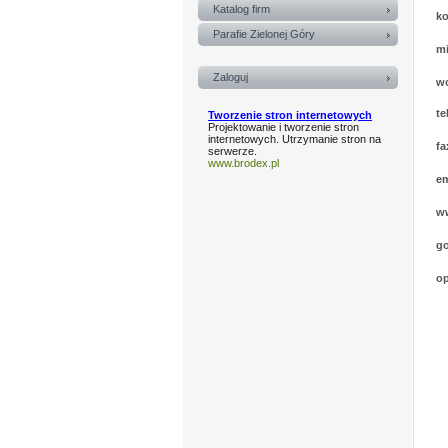
Katalog firm
k
Parafie Zielonej Góry
m
Zaloguj
w
te
Tworzenie stron internetowych
Projektowanie i tworzenie stron
internetowych. Utrzymanie stron na
fa
serwerze.
www.brodex.pl
em
w
go
op