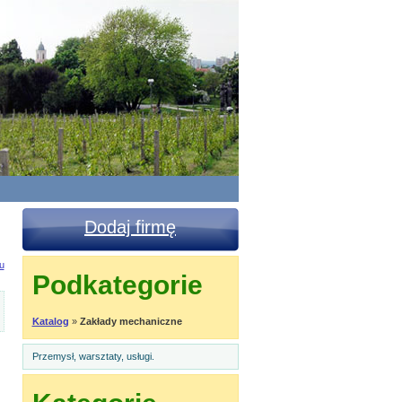
Dodaj firmę
u
Podkategorie
Katalog
»
Zakłady mechaniczne
Przemysł, warsztaty, usługi.