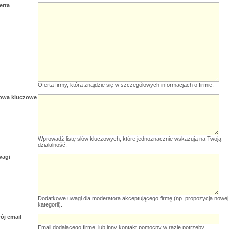
erta
Oferta firmy, która znajdzie się w szczegółowych informacjach o firmie.
owa kluczowe
Wprowadź listę słów kluczowych, które jednoznacznie wskazują na Twoją
działalność.
wagi
Dodatkowe uwagi dla moderatora akceptującego firmę (np. propozycja nowej
kategorii).
ój email
Email dodającego firmę, lub inny kontakt pomocny w razie potrzeby.