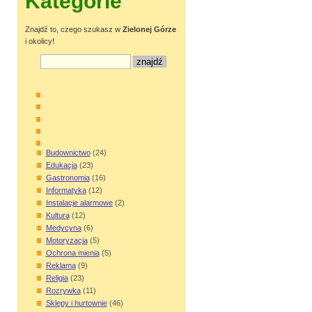
Kategorie
Znajdź to, czego szukasz w
Zielonej Górze
i okolicy!
Budownictwo
(24)
Edukacja
(23)
Gastronomia
(16)
Informatyka
(12)
Instalacje alarmowe
(2)
Kultura
(12)
Medycyna
(6)
Motoryzacja
(5)
Ochrona mienia
(5)
Reklama
(9)
Religia
(23)
Rozrywka
(11)
Sklepy i hurtownie
(46)