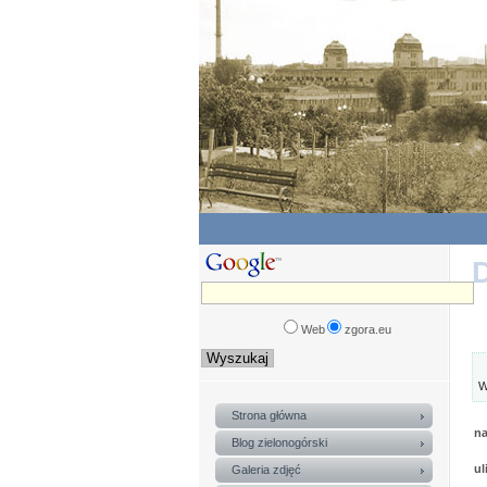
D
Web
zgora.eu
W
Strona główna
na
Blog zielonogórski
ul
Galeria zdjęć