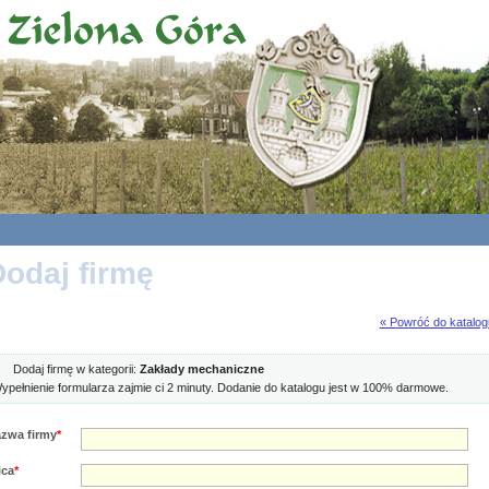
odaj firmę
« Powróć do katalog
Dodaj firmę w kategorii:
Zakłady mechaniczne
ypełnienie formularza zajmie ci 2 minuty. Dodanie do katalogu jest w 100% darmowe.
zwa firmy
*
ica
*