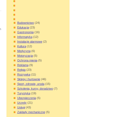
Budownictwo
(24)
Edukacja
(23)
h
Gastronomia
(16)
Informatyka
(12)
Instalacje alarmowe
(2)
Kultura
(12)
Medycyna
(6)
Motoryzacja
(5)
Ochrona mienia
(5)
Reklama
(9)
Religia
(23)
Rozrywka
(11)
Sklepy i hurtownie
(46)
Sport, zdrowie, uroda
(15)
Szkolenia, kursy, doradztwo
(7)
Turystyka
(19)
Ubezpieczenia
(5)
Urzędy
(21)
Usługi
(43)
Zakłady mechaniczne
(5)