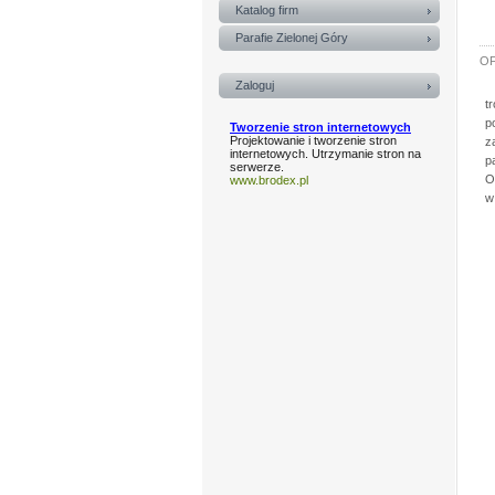
Katalog firm
Parafie Zielonej Góry
OF
Zaloguj
t
p
Tworzenie stron internetowych
Projektowanie i tworzenie stron
z
internetowych. Utrzymanie stron na
p
serwerze.
O
www.brodex.pl
w