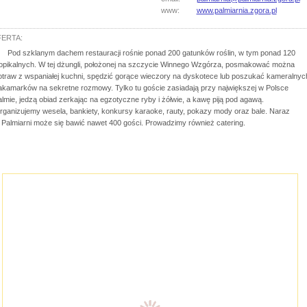
www:
www.palmiarnia.zgora.pl
ERTA:
Pod szklanym dachem restauracji rośnie ponad 200 gatunków roślin, w tym ponad 120
ropikalnych. W tej dżungli, położonej na szczycie Winnego Wzgórza, posmakować można
otraw z wspaniałej kuchni, spędzić gorące wieczory na dyskotece lub poszukać kameralnyc
akamarków na sekretne rozmowy. Tylko tu goście zasiadają przy największej w Polsce
almie, jedzą obiad zerkając na egzotyczne ryby i żółwie, a kawę piją pod agawą.
rganizujemy wesela, bankiety, konkursy karaoke, rauty, pokazy mody oraz bale. Naraz
 Palmiarni może się bawić nawet 400 gości. Prowadzimy również catering.