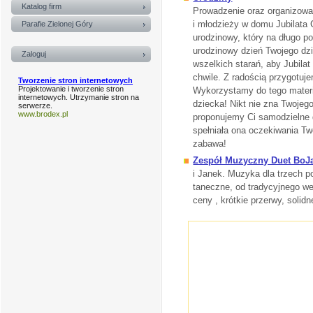
Katalog firm
Prowadzenie oraz organizowan
i młodzieży w domu Jubilata
Parafie Zielonej Góry
urodzinowy, który na długo 
urodzinowy dzień Twojego dz
Zaloguj
wszelkich starań, aby Jubilat
chwile. Z radością przygotu
Tworzenie stron internetowych
Projektowanie i tworzenie stron
Wykorzystamy do tego materi
internetowych. Utrzymanie stron na
dziecka! Nikt nie zna Twojego
serwerze.
www.brodex.pl
proponujemy Ci samodzielne 
spełniała ona oczekiwania Two
zabawa!
Zespół Muzyczny Duet BoJ
i Janek. Muzyka dla trzech 
taneczne, od tradycyjnego w
ceny , krótkie przerwy, soli