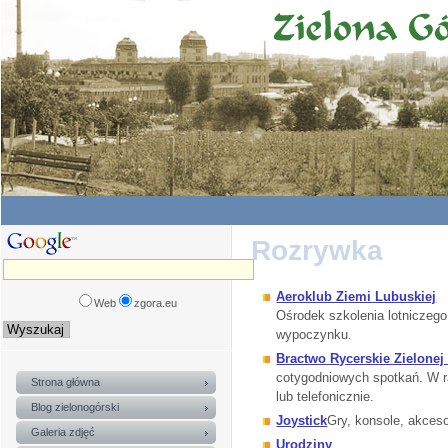
Rozrywka
Aeroklub Ziemi Lubuskiej
Web
zgora.eu
Ośrodek szkolenia lotniczego
wypoczynku.
Bractwo Rycerskie Zielonej
cotygodniowych spotkań. W r
Strona główna
lub telefonicznie.
Blog zielonogórski
Joystick
Gry, konsole, akceso
Galeria zdjęć
Urodziny