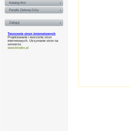
Katalog firm
Parafie Zielonej Góry
Zaloguj
Tworzenie stron internetowych
Projektowanie i tworzenie stron
internetowych. Utrzymanie stron na
serwerze.
www.brodex.pl