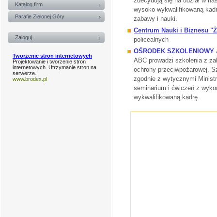
zdecydują się na udział w na
Katalog firm
wysoko wykwalifikowaną kadr
Parafie Zielonej Góry
zabawy i nauki.
Centrum Nauki i Biznesu "Ż
Zaloguj
policealnych
OŚRODEK SZKOLENIOWY A
Tworzenie stron internetowych
ABC prowadzi szkolenia z za
Projektowanie i tworzenie stron
internetowych. Utrzymanie stron na
ochrony przeciwpożarowej. 
serwerze.
zgodnie z wytycznymi Minist
www.brodex.pl
seminarium i ćwiczeń z wyko
wykwalifikowaną kadrę.