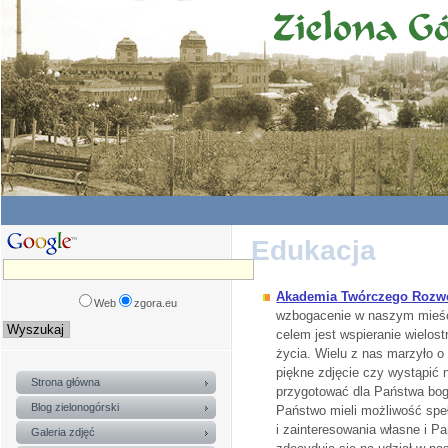
Edukacja
Akademia Twórczego Rozw
Web
zgora.eu
wzbogacenie w naszym mieści
celem jest wspieranie wielos
życia. Wielu z nas marzyło o
piękne zdjęcie czy wystąpić 
Strona główna
przygotować dla Państwa boga
Blog zielonogórski
Państwo mieli możliwość speł
i zainteresowania własne i P
Galeria zdjęć