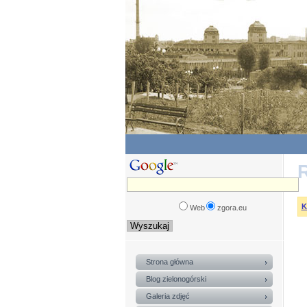
R
K
Web
zgora.eu
Strona główna
Blog zielonogórski
Galeria zdjęć