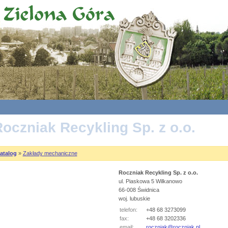
oczniak Recykling Sp. z o.o.
atalog
»
Zakłady mechaniczne
Roczniak Recykling Sp. z o.o.
ul. Piaskowa 5 Wilkanowo
66-008 Świdnica
woj. lubuskie
telefon:
+48 68 3273099
fax:
+48 68 3202336
email:
roczniak@roczniak.pl