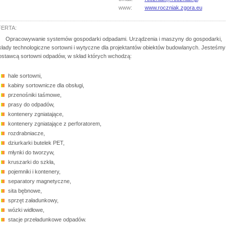
www:
www.roczniak.zgora.eu
ERTA:
Opracowywanie systemów gospodarki odpadami. Urządzenia i maszyny do gospodarki,
kłady technologiczne sortowni i wytyczne dla projektantów obiektów budowlanych. Jesteśmy
ostawcą sortowni odpadów, w skład których wchodzą:
hale sortowni,
kabiny sortownicze dla obsługi,
przenośniki taśmowe,
prasy do odpadów,
kontenery zgniatające,
kontenery zgniatające z perforatorem,
rozdrabniacze,
dziurkarki butelek PET,
młynki do tworzyw,
kruszarki do szkła,
pojemniki i kontenery,
separatory magnetyczne,
sita bębnowe,
sprzęt załadunkowy,
wózki widłowe,
stacje przeładunkowe odpadów.