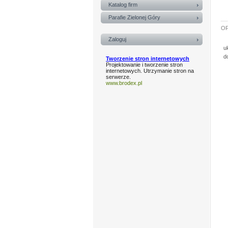
Katalog firm
Parafie Zielonej Góry
OF
Zaloguj
u
d
Tworzenie stron internetowych
Projektowanie i tworzenie stron
internetowych. Utrzymanie stron na
serwerze.
www.brodex.pl