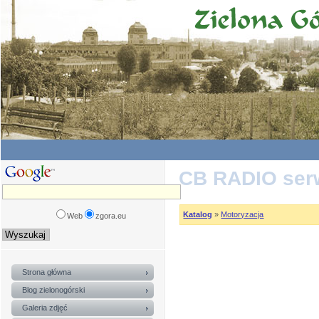
CB RADIO ser
Katalog
»
Motoryzacja
Web
zgora.eu
Strona główna
Blog zielonogórski
Galeria zdjęć