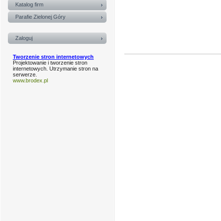
Katalog firm
Parafie Zielonej Góry
Zaloguj
Tworzenie stron internetowych
Projektowanie i tworzenie stron
internetowych. Utrzymanie stron na
serwerze.
www.brodex.pl