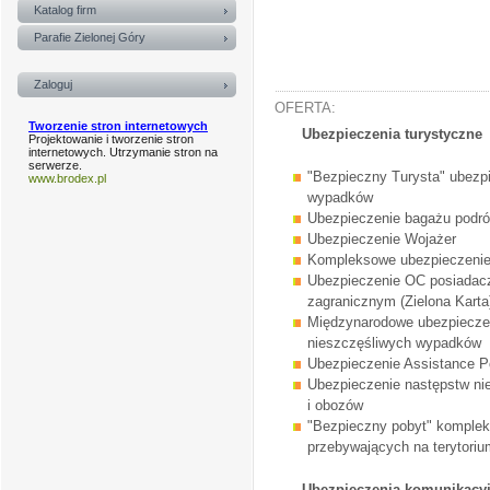
Katalog firm
Parafie Zielonej Góry
Zaloguj
OFERTA:
Tworzenie stron internetowych
Ubezpieczenia turystyczne
Projektowanie i tworzenie stron
internetowych. Utrzymanie stron na
serwerze.
"Bezpieczny Turysta" ubezp
www.brodex.pl
wypadków
Ubezpieczenie bagażu podr
Ubezpieczenie Wojażer
Kompleksowe ubezpieczenie
Ubezpieczenie OC posiadac
zagranicznym (Zielona Karta
Międzynarodowe ubezpieczen
nieszczęśliwych wypadków
Ubezpieczenie Assistance P
Ubezpieczenie następstw ni
i obozów
"Bezpieczny pobyt" komple
przebywających na terytoriu
Ubezpieczenia komunikacy