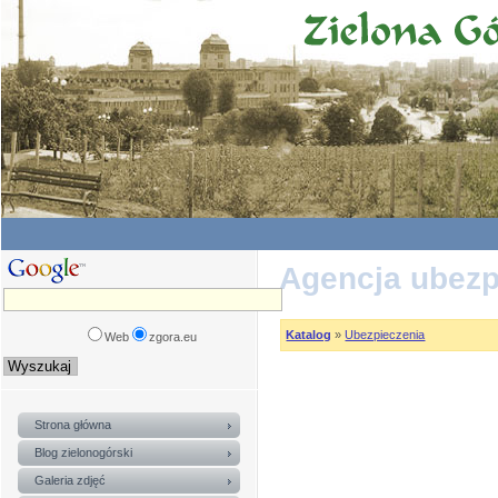
Agencja ubez
Katalog
»
Ubezpieczenia
Web
zgora.eu
Strona główna
Blog zielonogórski
Galeria zdjęć