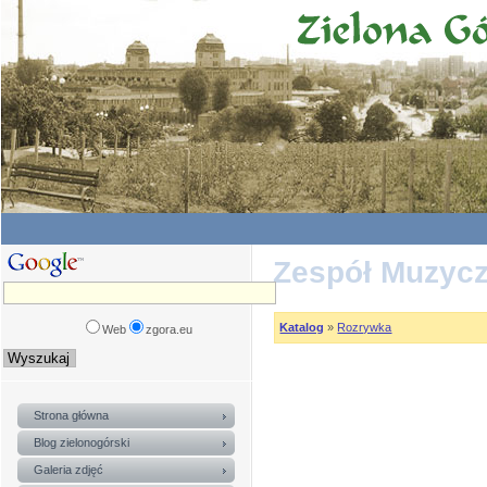
Zespół Muzyc
Katalog
»
Rozrywka
Web
zgora.eu
Strona główna
Blog zielonogórski
Galeria zdjęć