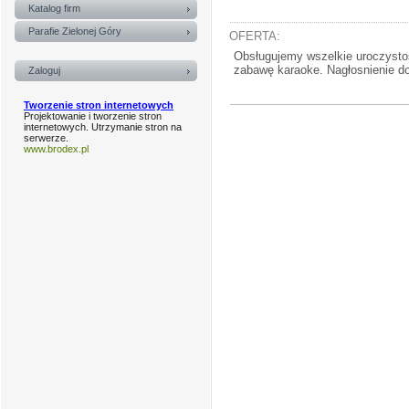
Katalog firm
Parafie Zielonej Góry
OFERTA:
Obsługujemy wszelkie uroczystoś
zabawę karaoke. Nagłosnienie do
Zaloguj
Tworzenie stron internetowych
Projektowanie i tworzenie stron
internetowych. Utrzymanie stron na
serwerze.
www.brodex.pl