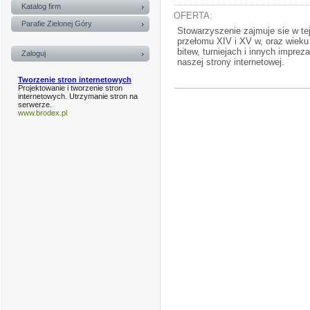
Katalog firm
OFERTA:
Parafie Zielonej Góry
Stowarzyszenie zajmuje sie w tej
przełomu XIV i XV w, oraz wieku
bitew, turniejach i innych impr
Zaloguj
naszej strony internetowej.
Tworzenie stron internetowych
Projektowanie i tworzenie stron
internetowych. Utrzymanie stron na
serwerze.
www.brodex.pl