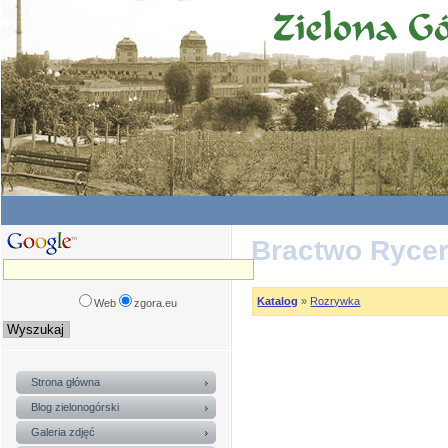
Bractwo Rycer
Katalog
»
Rozrywka
Web
zgora.eu
Strona główna
Blog zielonogórski
Galeria zdjęć