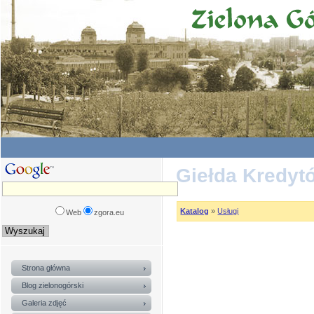
Giełda Kredyt
Katalog
»
Usługi
Web
zgora.eu
Strona główna
Blog zielonogórski
Galeria zdjęć