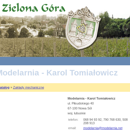
odelarnia - Karol Tomiałowicz
atalog
»
Zakłady mechaniczne
Modelarnia - Karol Tomiałowicz
ul. Piłsudskiego 40
67-100 Nowa Sól
woj. lubuskie
telefon:
068 94 93 92, 790 768 630, 508
208 913
email:
modelarnia@modelarnia.net