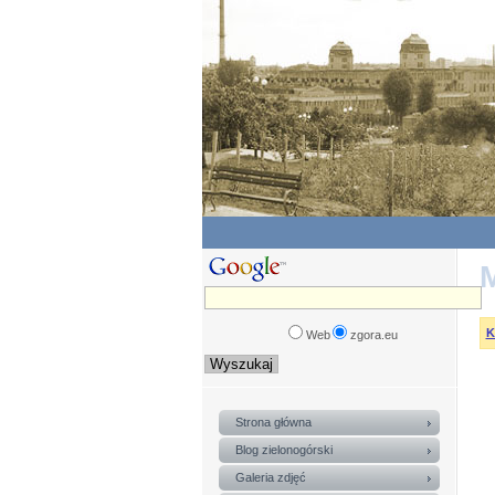
M
K
Web
zgora.eu
Strona główna
Blog zielonogórski
Galeria zdjęć