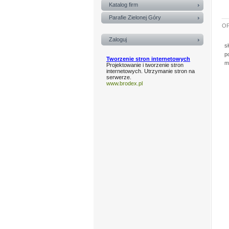
Katalog firm
Parafie Zielonej Góry
OF
Zaloguj
s
p
Tworzenie stron internetowych
m
Projektowanie i tworzenie stron
internetowych. Utrzymanie stron na
serwerze.
www.brodex.pl