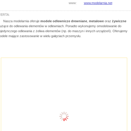
www:
www.modelarnia.net
ERTA:
Nasza modelarnia oferuje
modele odlewnicze drewniane
,
metalowe
oraz
żywiczne
łużące do odlewania elementów w odlewniach. Ponadto wykonujemy omodelowanie do
ojedynczego odlewania z żeliwa elementów (np. do maszyn i innych urządzeń). Oferujemy
odele mające zastosowanie w wielu gałęziach przemysłu.