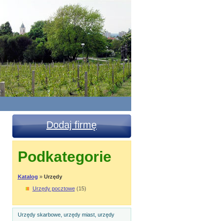
Dodaj firmę
Podkategorie
Katalog
»
Urzędy
Urzędy pocztowe
(15)
Urzędy skarbowe, urzędy miast, urzędy