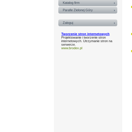
Katalog firm
Parafie Zielonej Góry
Zaloguj
Tworzenie stron internetowych
Projektowanie i tworzenie stron
internetowych. Utrzymanie stron na
serwerze.
www.brodex.pl