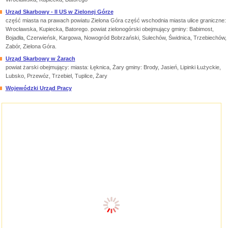
Urząd Skarbowy - II US w Zielonej Górze
część miasta na prawach powiatu Zielona Góra część wschodnia miasta ulice graniczne:
Wrocławska, Kupiecka, Batorego. powiat zielonogórski obejmujący gminy: Babimost,
Bojadła, Czerwieńsk, Kargowa, Nowogród Bobrzański, Sulechów, Świdnica, Trzebiechów,
Zabór, Zielona Góra.
Urząd Skarbowy w Żarach
powiat żarski obejmujący: miasta: Łęknica, Żary gminy: Brody, Jasień, Lipinki Łużyckie,
Lubsko, Przewóz, Trzebiel, Tuplice, Żary
Wojewódzki Urząd Pracy