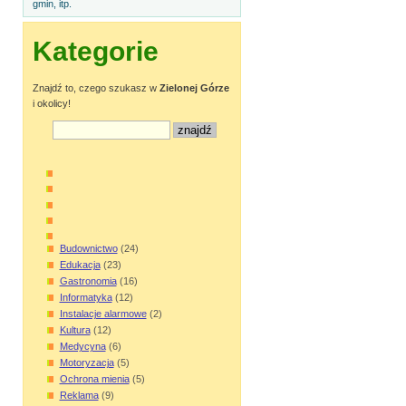
gmin, itp.
Kategorie
Znajdź to, czego szukasz w
Zielonej Górze
i okolicy!
Budownictwo
(24)
Edukacja
(23)
Gastronomia
(16)
Informatyka
(12)
Instalacje alarmowe
(2)
Kultura
(12)
Medycyna
(6)
Motoryzacja
(5)
Ochrona mienia
(5)
Reklama
(9)