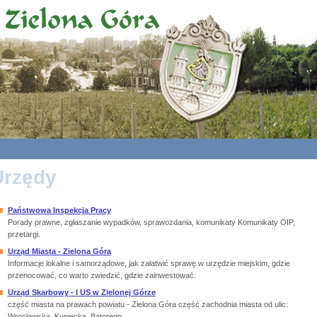
Urzędy
Państwowa Inspekcja Pracy
Porady prawne, zgłaszanie wypadków, sprawozdania, komunikaty Komunikaty OIP,
przetargi.
Urząd Miasta - Zielona Góra
Informacje lokalne i samorządowe, jak załatwić sprawę w urzędzie miejskim, gdzie
przenocować, co warto zwiedzić, gdzie zainwestować.
Urząd Skarbowy - I US w Zielonej Górze
część miasta na prawach powiatu - Zielona Góra część zachodnia miasta od ulic:
Wrocławska, Kupiecka, Batorego